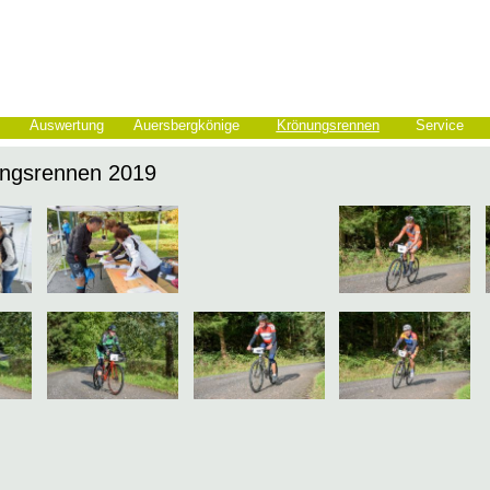
e
Auswertung
Auersbergkönige
Krönungsrennen
Service
ngsrennen 2019