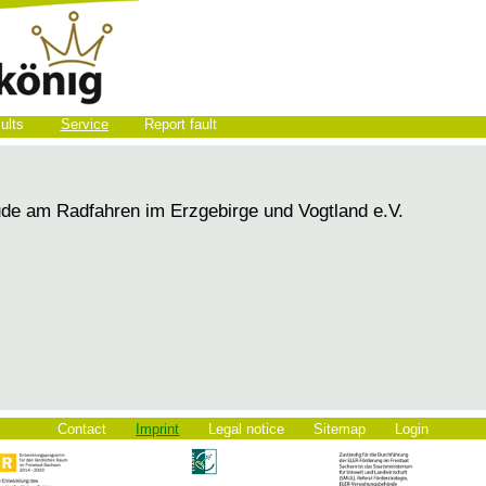
ults
Service
Report fault
ude am Radfahren im Erzgebirge und Vogtland e.V.
Skip
Contact
Imprint
Legal notice
Sitemap
Login
navigation