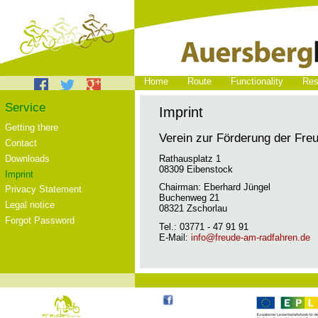
Skip
Home
Route
Functionality
Res
navigation
Service
Imprint
Skip
Getting there
Verein zur Förderung der Fre
navigation
Contact
Rathausplatz 1
Downloads
08309 Eibenstock
Imprint
Chairman: Eberhard Jüngel
Privacy Statement
Buchenweg 21
Legal notice
08321 Zschorlau
Forgot Password
Tel.: 03771 - 47 91 91
E-Mail:
info@freude-am-radfahren.de